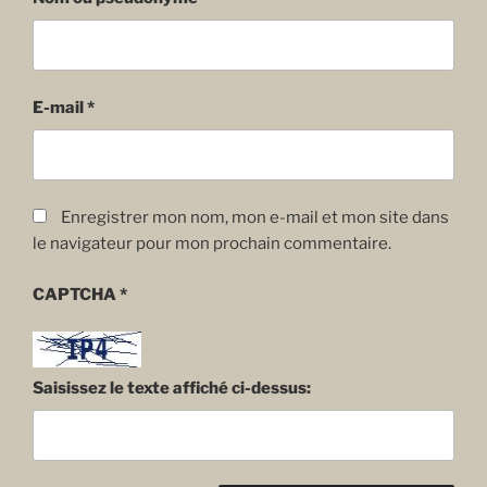
E-mail
*
Enregistrer mon nom, mon e-mail et mon site dans
le navigateur pour mon prochain commentaire.
CAPTCHA
*
Saisissez le texte affiché ci-dessus: