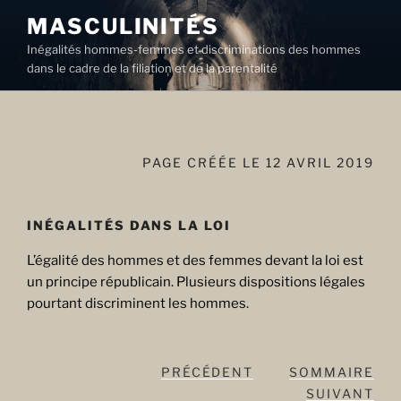
Aller
MASCULINITÉS
au
Inégalités hommes-femmes et discriminations des hommes
contenu
dans le cadre de la filiation et de la parentalité
principal
PAGE CRÉÉE LE 12 AVRIL 2019
INÉGALITÉS DANS LA LOI
L’égalité des hommes et des femmes devant la loi est
un principe républicain. Plusieurs dispositions légales
pourtant discriminent les hommes.
PRÉCÉDENT
SOMMAIRE
SUIVANT